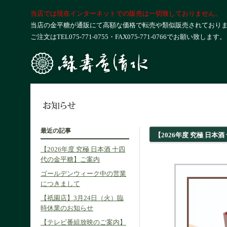
当店では現在インターネットでの販売は一切致しておりません。
当店の金平糖が通販にて高額な価格で転売や類似販売されており
ご注文はTEL075-771-0755・FAX075-771-0766でお願い致します。
最近の記事
【2026年度 究極 日本
【2026年度 究極 日本酒 十四
代の金平糖】ご案内
ゴールデンウィーク中の営業
につきまして
【祇園店】3月24日（火）臨
時休業のお知らせ
【テレビ番組放映のご案内】